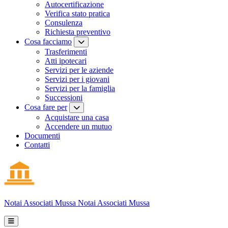
Autocertificazione
Verifica stato pratica
Consulenza
Richiesta preventivo
Cosa facciamo
Trasferimenti
Atti ipotecari
Servizi per le aziende
Servizi per i giovani
Servizi per la famiglia
Successioni
Cosa fare per
Acquistare una casa
Accendere un mutuo
Documenti
Contatti
Notai Associati
Mussa
Notai Associati Mussa