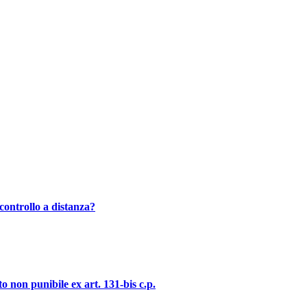
controllo a distanza?
o non punibile ex art. 131-bis c.p.