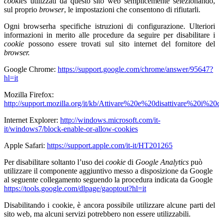
cookies
utilizzati da questo sito web semplicemente selezionando,
sul proprio
browser
, le impostazioni che consentono di rifiutarli.
Ogni browserha specifiche istruzioni di configurazione. Ulteriori
informazioni in merito alle procedure da seguire per disabilitare i
cookie
possono essere trovati sul sito internet del fornitore del
browser.
Google Chrome:
https://support.google.com/chrome/answer/95647?
hl=it
Mozilla Firefox:
http://support.mozilla.org/it/kb/Attivare%20e%20disattivare%20i%20
Internet Explorer:
http://windows.microsoft.com/it-
it/windows7/block-enable-or-allow-cookies
Apple Safari:
https://support.apple.com/it-it/HT201265
Per disabilitare soltanto l’uso dei
cookie
di
Google Analytics
può
utilizzare il componente aggiuntivo messo a disposizione da Google
al seguente collegamento seguendo la procedura
indicata da Google
https://tools.google.com/dlpage/gaoptout?hl=it
Disabilitando i cookie, è ancora possibile utilizzare alcune parti del
sito web, ma alcuni servizi potrebbero non essere utilizzabili.